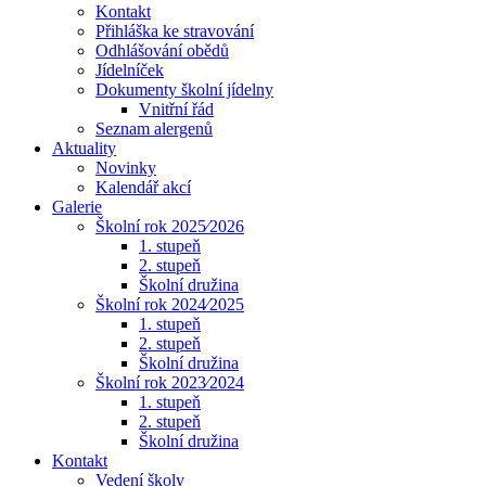
Kontakt
Přihláška ke stravování
Odhlášování obědů
Jídelníček
Dokumenty školní jídelny
Vnitřní řád
Seznam alergenů
Aktuality
Novinky
Kalendář akcí
Galerie
Školní rok 2025⁄2026
1. stupeň
2. stupeň
Školní družina
Školní rok 2024⁄2025
1. stupeň
2. stupeň
Školní družina
Školní rok 2023⁄2024
1. stupeň
2. stupeň
Školní družina
Kontakt
Vedení školy