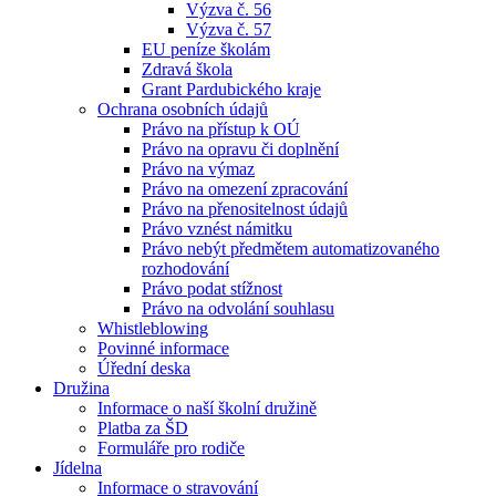
Výzva č. 56
Výzva č. 57
EU peníze školám
Zdravá škola
Grant Pardubického kraje
Ochrana osobních údajů
Právo na přístup k OÚ
Právo na opravu či doplnění
Právo na výmaz
Právo na omezení zpracování
Právo na přenositelnost údajů
Právo vznést námitku
Právo nebýt předmětem automatizovaného
rozhodování
Právo podat stížnost
Právo na odvolání souhlasu
Whistleblowing
Povinné informace
Úřední deska
Družina
Informace o naší školní družině
Platba za ŠD
Formuláře pro rodiče
Jídelna
Informace o stravování