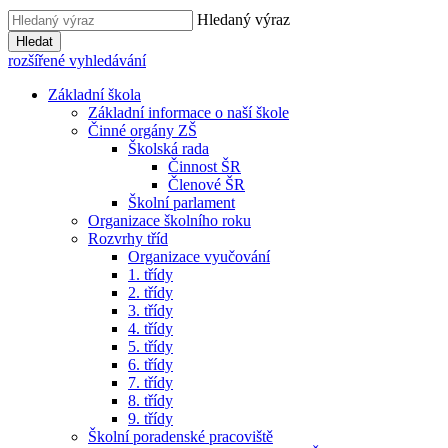
Hledaný výraz
Hledat
rozšířené vyhledávání
Základní škola
Základní informace o naší škole
Činné orgány ZŠ
Školská rada
Činnost ŠR
Členové ŠR
Školní parlament
Organizace školního roku
Rozvrhy tříd
Organizace vyučování
1. třídy
2. třídy
3. třídy
4. třídy
5. třídy
6. třídy
7. třídy
8. třídy
9. třídy
Školní poradenské pracoviště