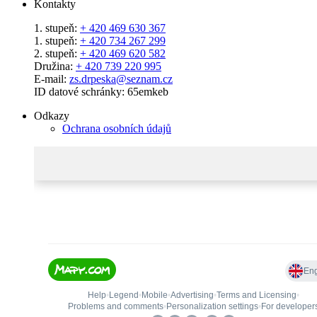
Kontakty
1. stupeň:
+ 420 469 630 367
1. stupeň:
+ 420 734 267 299
2. stupeň:
+ 420 469 620 582
Družina:
+ 420 739 220 995
E-mail:
zs.drpeska@seznam.cz
ID datové schránky: 65emkeb
Odkazy
Ochrana osobních údajů