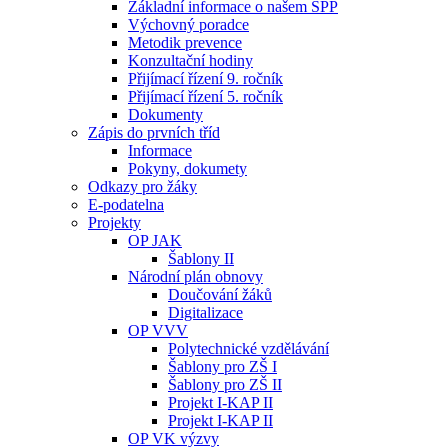
Základní informace o našem ŠPP
Výchovný poradce
Metodik prevence
Konzultační hodiny
Přijímací řízení 9. ročník
Přijímací řízení 5. ročník
Dokumenty
Zápis do prvních tříd
Informace
Pokyny, dokumety
Odkazy pro žáky
E-podatelna
Projekty
OP JAK
Šablony II
Národní plán obnovy
Doučování žáků
Digitalizace
OP VVV
Polytechnické vzdělávání
Šablony pro ZŠ I
Šablony pro ZŠ II
Projekt I-KAP II
Projekt I-KAP II
OP VK výzvy