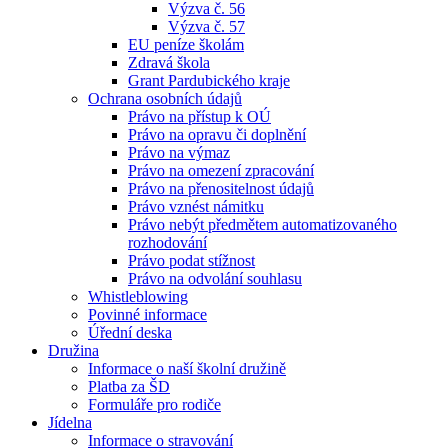
Výzva č. 56
Výzva č. 57
EU peníze školám
Zdravá škola
Grant Pardubického kraje
Ochrana osobních údajů
Právo na přístup k OÚ
Právo na opravu či doplnění
Právo na výmaz
Právo na omezení zpracování
Právo na přenositelnost údajů
Právo vznést námitku
Právo nebýt předmětem automatizovaného
rozhodování
Právo podat stížnost
Právo na odvolání souhlasu
Whistleblowing
Povinné informace
Úřední deska
Družina
Informace o naší školní družině
Platba za ŠD
Formuláře pro rodiče
Jídelna
Informace o stravování