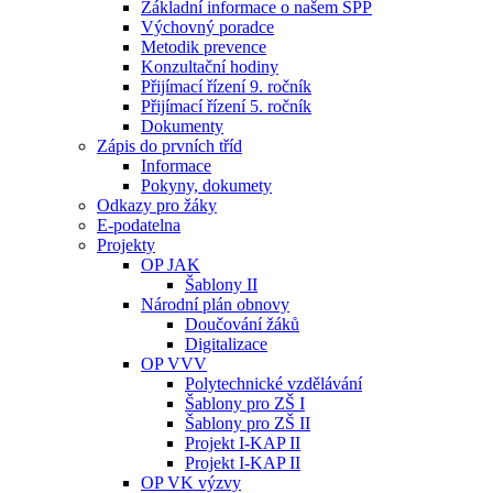
Základní informace o našem ŠPP
Výchovný poradce
Metodik prevence
Konzultační hodiny
Přijímací řízení 9. ročník
Přijímací řízení 5. ročník
Dokumenty
Zápis do prvních tříd
Informace
Pokyny, dokumety
Odkazy pro žáky
E-podatelna
Projekty
OP JAK
Šablony II
Národní plán obnovy
Doučování žáků
Digitalizace
OP VVV
Polytechnické vzdělávání
Šablony pro ZŠ I
Šablony pro ZŠ II
Projekt I-KAP II
Projekt I-KAP II
OP VK výzvy