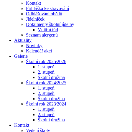
Kontakt
Přihláška ke stravování
Odhlášování obědů
Jídelníček
Dokumenty školní jídelny
Vnitřní řád
Seznam alergenů
Aktuality
Novinky
Kalendář akcí
Galerie
Školní rok 2025⁄2026
1. stupeň
2. stupeň
Školní družina
Školní rok 2024⁄2025
1. stupeň
2. stupeň
Školní družina
Školní rok 2023⁄2024
1. stupeň
2. stupeň
Školní družina
Kontakt
Vedení školy