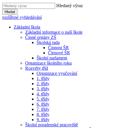
Hledaný výraz
Hledat
rozšířené vyhledávání
Základní škola
Základní informace o naší škole
Činné orgány ZŠ
Školská rada
Činnost ŠR
Členové ŠR
Školní parlament
Organizace školního roku
Rozvrhy tříd
Organizace vyučování
1. třídy
2. třídy
3. třídy
4. třídy
5. třídy
6. třídy
7. třídy
8. třídy
9. třídy
Školní poradenské pracoviště