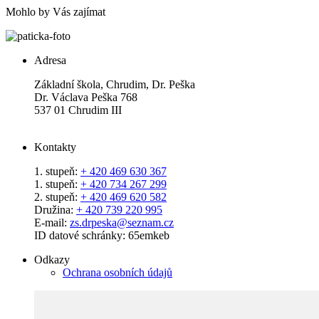
Mohlo by Vás zajímat
Adresa
Základní škola, Chrudim, Dr. Peška
Dr. Václava Peška 768
537 01 Chrudim III
Kontakty
1. stupeň:
+ 420 469 630 367
1. stupeň:
+ 420 734 267 299
2. stupeň:
+ 420 469 620 582
Družina:
+ 420 739 220 995
E-mail:
zs.drpeska@seznam.cz
ID datové schránky: 65emkeb
Odkazy
Ochrana osobních údajů