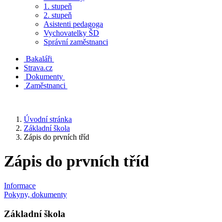
1. stupeň
2. stupeň
Asistenti pedagoga
Vychovatelky ŠD
Správní zaměstnanci
Bakaláři
Strava.cz
Dokumenty
Zaměstnanci
Úvodní stránka
Základní škola
Zápis do prvních tříd
Zápis do prvních tříd
Informace
Pokyny, dokumenty
Základní škola