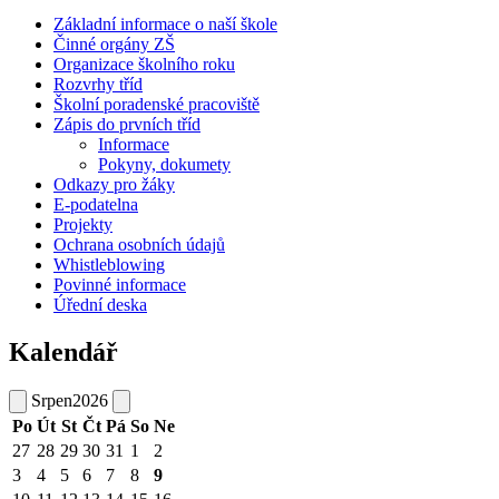
Základní informace o naší škole
Činné orgány ZŠ
Organizace školního roku
Rozvrhy tříd
Školní poradenské pracoviště
Zápis do prvních tříd
Informace
Pokyny, dokumety
Odkazy pro žáky
E-podatelna
Projekty
Ochrana osobních údajů
Whistleblowing
Povinné informace
Úřední deska
Kalendář
Srpen
2026
Po
Út
St
Čt
Pá
So
Ne
27
28
29
30
31
1
2
3
4
5
6
7
8
9