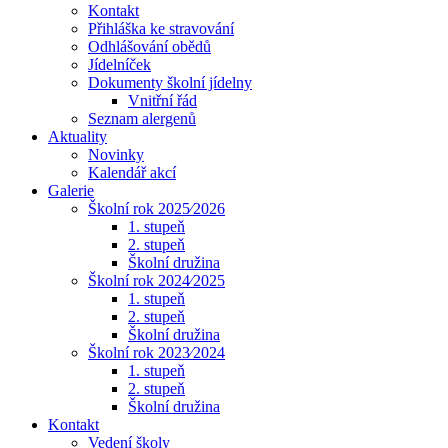
Kontakt
Přihláška ke stravování
Odhlášování obědů
Jídelníček
Dokumenty školní jídelny
Vnitřní řád
Seznam alergenů
Aktuality
Novinky
Kalendář akcí
Galerie
Školní rok 2025⁄2026
1. stupeň
2. stupeň
Školní družina
Školní rok 2024⁄2025
1. stupeň
2. stupeň
Školní družina
Školní rok 2023⁄2024
1. stupeň
2. stupeň
Školní družina
Kontakt
Vedení školy