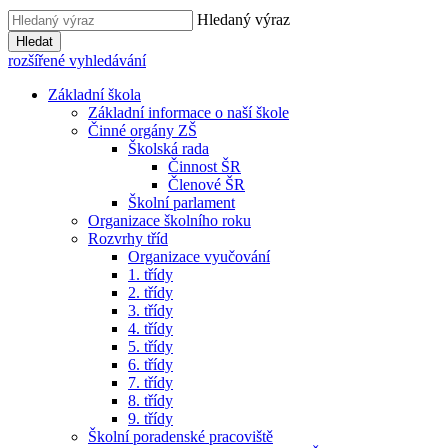
Hledaný výraz
Hledat
rozšířené vyhledávání
Základní škola
Základní informace o naší škole
Činné orgány ZŠ
Školská rada
Činnost ŠR
Členové ŠR
Školní parlament
Organizace školního roku
Rozvrhy tříd
Organizace vyučování
1. třídy
2. třídy
3. třídy
4. třídy
5. třídy
6. třídy
7. třídy
8. třídy
9. třídy
Školní poradenské pracoviště