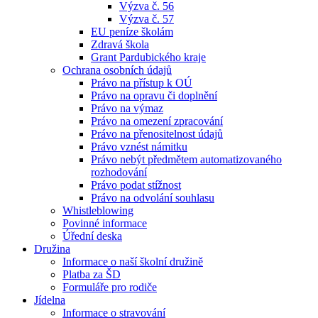
Výzva č. 56
Výzva č. 57
EU peníze školám
Zdravá škola
Grant Pardubického kraje
Ochrana osobních údajů
Právo na přístup k OÚ
Právo na opravu či doplnění
Právo na výmaz
Právo na omezení zpracování
Právo na přenositelnost údajů
Právo vznést námitku
Právo nebýt předmětem automatizovaného
rozhodování
Právo podat stížnost
Právo na odvolání souhlasu
Whistleblowing
Povinné informace
Úřední deska
Družina
Informace o naší školní družině
Platba za ŠD
Formuláře pro rodiče
Jídelna
Informace o stravování