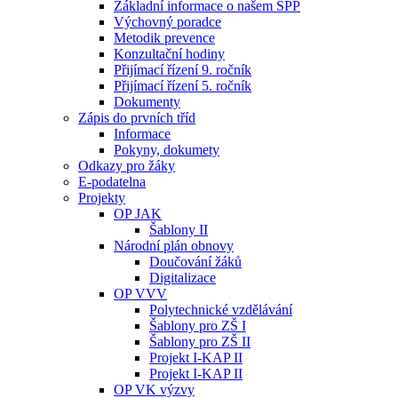
Základní informace o našem ŠPP
Výchovný poradce
Metodik prevence
Konzultační hodiny
Přijímací řízení 9. ročník
Přijímací řízení 5. ročník
Dokumenty
Zápis do prvních tříd
Informace
Pokyny, dokumety
Odkazy pro žáky
E-podatelna
Projekty
OP JAK
Šablony II
Národní plán obnovy
Doučování žáků
Digitalizace
OP VVV
Polytechnické vzdělávání
Šablony pro ZŠ I
Šablony pro ZŠ II
Projekt I-KAP II
Projekt I-KAP II
OP VK výzvy