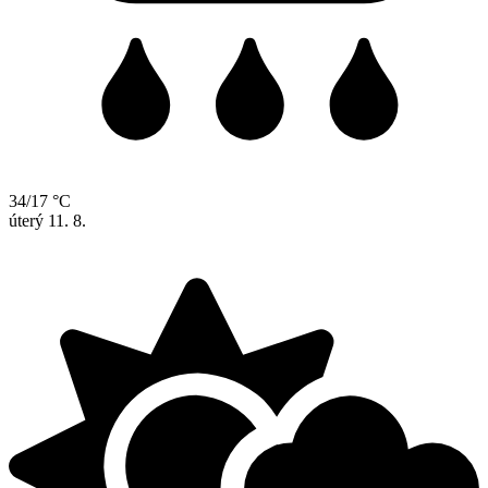
34/17 °C
úterý
11. 8.