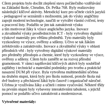
Cílem projektu bylo docílit zlepšení stavu počátečního vzdělávání
na Základní škole, Chrudim, Dr. Peška 768. Byly realizovány
následující klíčové aktivity. Metodický kurz pro učitele cizích jazyků
- pedagogové se seznámili s možnostmi, jak do výuky angličtiny
zapojit moderní technologie, naučili se vytvářet vlastní cvičení, testy
a pracovní listy. Podařilo se jim tak zatraktivnit výuku
a tím motivovat žáky k výuce anglického jazyka. Inovace
a zkvalitnění výuky prostřednictvím ICT - byly vytvořeny digitální
výukové materiály pro většinu předmětů. Tyto materiály byly
vyzkoušeny ve výuce, ověřeny a sdíleny. Učivo se tak žákům
zefektivnilo a zatraktivnilo. Inovace a zkvalitnění výuky v oblasti
přírodních věd - byly vytvořeny digitální výukové materiály
pro předměty přírodopis a chemie, které byly vyzkoušeny ve výuce,
ověřeny a sdíleny. Cílem bylo zaměřit se na rozvoj přírodní
gramotnosti. V rámci naplňování klíčových aktivit byly souběžně
zajištěny i technické a materiální podmínky pro tvorbu a praktické
nasazení DUM při výuce. Byla vytvořena multimediální učebna
na druhém stupni, která byly pro školu nutností, protože škola má
dvě budovy a přecházení žáků bylo časově i organizačně náročné.
Učebna je využívána žáky a učiteli i mimo vyučování. Některé třídy
na prvním stupni byly vybaveny interaktivními tabulemi, s jejichž
pomocí se podařilo učivo zatraktivnit a modernizovat.
Vytvořené materiály: