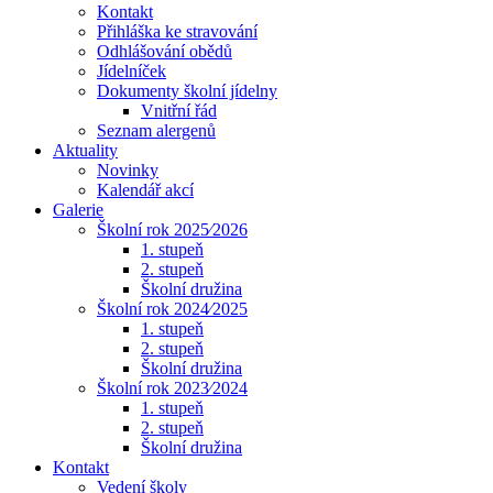
Kontakt
Přihláška ke stravování
Odhlášování obědů
Jídelníček
Dokumenty školní jídelny
Vnitřní řád
Seznam alergenů
Aktuality
Novinky
Kalendář akcí
Galerie
Školní rok 2025⁄2026
1. stupeň
2. stupeň
Školní družina
Školní rok 2024⁄2025
1. stupeň
2. stupeň
Školní družina
Školní rok 2023⁄2024
1. stupeň
2. stupeň
Školní družina
Kontakt
Vedení školy