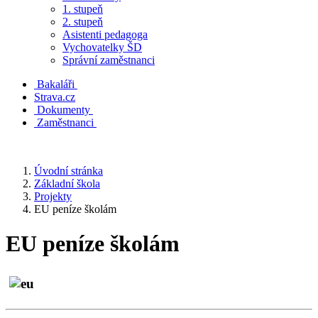
1. stupeň
2. stupeň
Asistenti pedagoga
Vychovatelky ŠD
Správní zaměstnanci
Bakaláři
Strava.cz
Dokumenty
Zaměstnanci
Úvodní stránka
Základní škola
Projekty
EU peníze školám
EU peníze školám