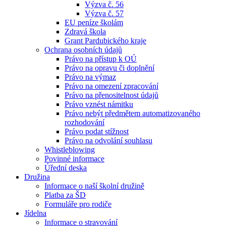
Výzva č. 56
Výzva č. 57
EU peníze školám
Zdravá škola
Grant Pardubického kraje
Ochrana osobních údajů
Právo na přístup k OÚ
Právo na opravu či doplnění
Právo na výmaz
Právo na omezení zpracování
Právo na přenositelnost údajů
Právo vznést námitku
Právo nebýt předmětem automatizovaného
rozhodování
Právo podat stížnost
Právo na odvolání souhlasu
Whistleblowing
Povinné informace
Úřední deska
Družina
Informace o naší školní družině
Platba za ŠD
Formuláře pro rodiče
Jídelna
Informace o stravování