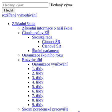
Hledaný výraz
Hledat
rozšířené vyhledávání
Základní škola
Základní informace o naší škole
Činné orgány ZŠ
Školská rada
Činnost ŠR
Členové ŠR
Školní parlament
Organizace školního roku
Rozvrhy tříd
Organizace vyučování
1. třídy
2. třídy
3. třídy
4. třídy
5. třídy
6. třídy
7. třídy
8. třídy
9. třídy
Školní poradenské pracoviště