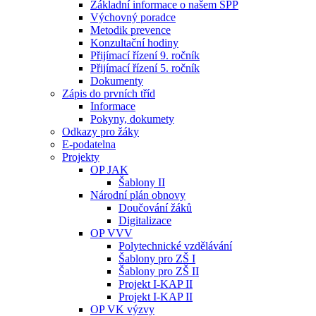
Základní informace o našem ŠPP
Výchovný poradce
Metodik prevence
Konzultační hodiny
Přijímací řízení 9. ročník
Přijímací řízení 5. ročník
Dokumenty
Zápis do prvních tříd
Informace
Pokyny, dokumety
Odkazy pro žáky
E-podatelna
Projekty
OP JAK
Šablony II
Národní plán obnovy
Doučování žáků
Digitalizace
OP VVV
Polytechnické vzdělávání
Šablony pro ZŠ I
Šablony pro ZŠ II
Projekt I-KAP II
Projekt I-KAP II
OP VK výzvy