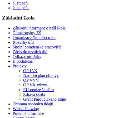
1. stupeň,
2. stupeň.
Základní škola
Základní informace o naší škole
Činné orgány ZŠ
Organizace školního roku
Rozvrhy tříd
Školní poradenské pracoviště
Zápis do prvních tříd
Odkazy pro žáky
E-podatelna
Projekty
OP JAK
Národní plán obnovy
OP VVV
OP VK výzvy
EU peníze školám
Zdravá škola
Grant Pardubického kraje
Ochrana osobních údajů
Whistleblowing
Povinné informace