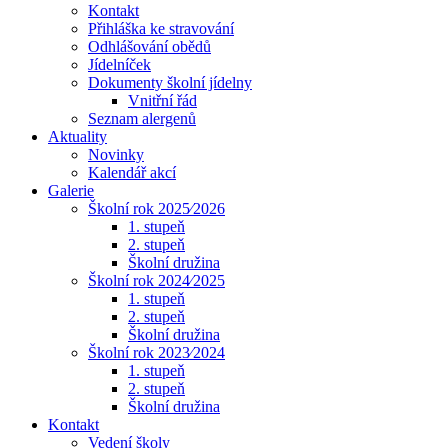
Kontakt
Přihláška ke stravování
Odhlášování obědů
Jídelníček
Dokumenty školní jídelny
Vnitřní řád
Seznam alergenů
Aktuality
Novinky
Kalendář akcí
Galerie
Školní rok 2025⁄2026
1. stupeň
2. stupeň
Školní družina
Školní rok 2024⁄2025
1. stupeň
2. stupeň
Školní družina
Školní rok 2023⁄2024
1. stupeň
2. stupeň
Školní družina
Kontakt
Vedení školy