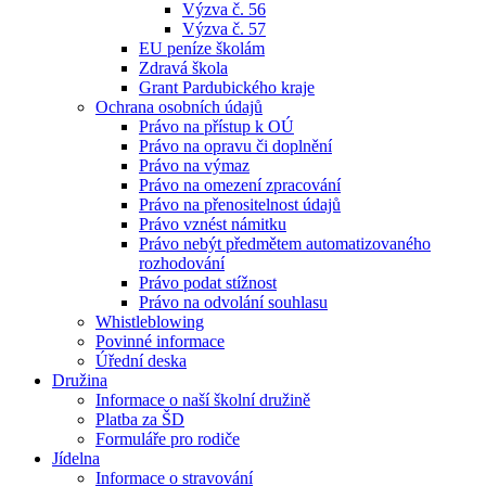
Výzva č. 56
Výzva č. 57
EU peníze školám
Zdravá škola
Grant Pardubického kraje
Ochrana osobních údajů
Právo na přístup k OÚ
Právo na opravu či doplnění
Právo na výmaz
Právo na omezení zpracování
Právo na přenositelnost údajů
Právo vznést námitku
Právo nebýt předmětem automatizovaného
rozhodování
Právo podat stížnost
Právo na odvolání souhlasu
Whistleblowing
Povinné informace
Úřední deska
Družina
Informace o naší školní družině
Platba za ŠD
Formuláře pro rodiče
Jídelna
Informace o stravování