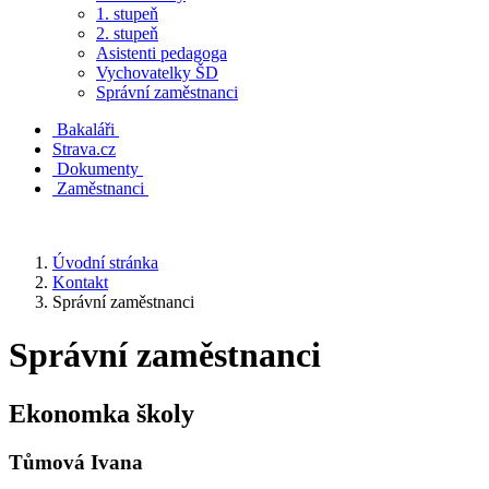
1. stupeň
2. stupeň
Asistenti pedagoga
Vychovatelky ŠD
Správní zaměstnanci
Bakaláři
Strava.cz
Dokumenty
Zaměstnanci
Úvodní stránka
Kontakt
Správní zaměstnanci
Správní zaměstnanci
Ekonomka školy
Tůmová Ivana