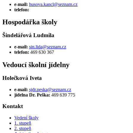
e-mail:
husova.kancl@seznam.cz
telefon:
Hospodářka školy
Šindelářová Ludmila
e-mail:
sin.lida@seznam.cz
telefon:
469 630 367
Vedoucí školní jídelny
Holečková Iveta
e-mail:
sjdr.peska@seznam.cz
jídelna Dr. Peška:
469 639 775
Kontakt
Vedení školy
1. stupeň
2. stupeň