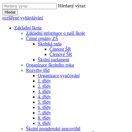
Hledaný výraz
Hledat
rozšířené vyhledávání
Základní škola
Základní informace o naší škole
Činné orgány ZŠ
Školská rada
Činnost ŠR
Členové ŠR
Školní parlament
Organizace školního roku
Rozvrhy tříd
Organizace vyučování
1. třídy
2. třídy
3. třídy
4. třídy
5. třídy
6. třídy
7. třídy
8. třídy
9. třídy
Školní poradenské pracoviště