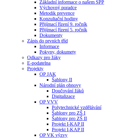
Základní informace o našem ŠPP
Výchovný poradce
Metodik prevence
Konzultační hodiny
Přijímací řízení 9. ročník
Přijímací řízení 5. ročník
Dokumenty
Zápis do prvních tříd
Informace
Pokyny, dokumety
Odkazy pro žáky
E-podatelna
Projekty
OP JAK
Šablony II
Národní plán obnovy
Doučování žáků
Digitalizace
OP VVV
Polytechnické vzdělávání
Šablony pro ZŠ I
Šablony pro ZŠ II
Projekt I-KAP II
Projekt I-KAP II
OP VK výzvy