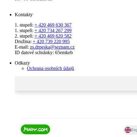
Kontakty
1. stupeň:
+ 420 469 630 367
1. stupeň:
+ 420 734 267 299
2. stupeň:
+ 420 469 620 582
Družina:
+ 420 739 220 995
E-mail:
zs.drpeska@seznam.cz
ID datové schránky: 65emkeb
Odkazy
Ochrana osobních údajů