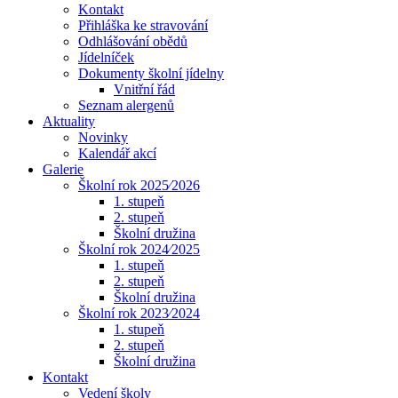
Kontakt
Přihláška ke stravování
Odhlášování obědů
Jídelníček
Dokumenty školní jídelny
Vnitřní řád
Seznam alergenů
Aktuality
Novinky
Kalendář akcí
Galerie
Školní rok 2025⁄2026
1. stupeň
2. stupeň
Školní družina
Školní rok 2024⁄2025
1. stupeň
2. stupeň
Školní družina
Školní rok 2023⁄2024
1. stupeň
2. stupeň
Školní družina
Kontakt
Vedení školy