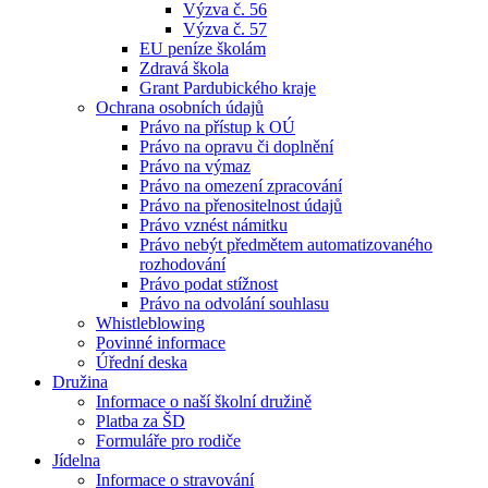
Výzva č. 56
Výzva č. 57
EU peníze školám
Zdravá škola
Grant Pardubického kraje
Ochrana osobních údajů
Právo na přístup k OÚ
Právo na opravu či doplnění
Právo na výmaz
Právo na omezení zpracování
Právo na přenositelnost údajů
Právo vznést námitku
Právo nebýt předmětem automatizovaného
rozhodování
Právo podat stížnost
Právo na odvolání souhlasu
Whistleblowing
Povinné informace
Úřední deska
Družina
Informace o naší školní družině
Platba za ŠD
Formuláře pro rodiče
Jídelna
Informace o stravování