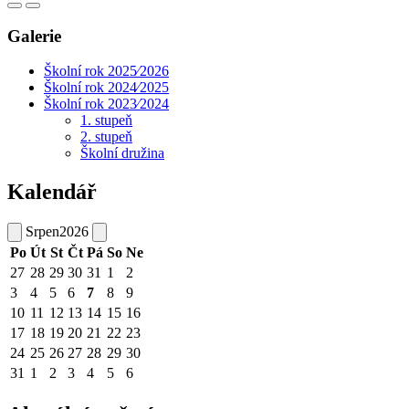
Galerie
Školní rok 2025⁄2026
Školní rok 2024⁄2025
Školní rok 2023⁄2024
1. stupeň
2. stupeň
Školní družina
Kalendář
Srpen
2026
Po
Út
St
Čt
Pá
So
Ne
27
28
29
30
31
1
2
3
4
5
6
7
8
9
10
11
12
13
14
15
16
17
18
19
20
21
22
23
24
25
26
27
28
29
30
31
1
2
3
4
5
6