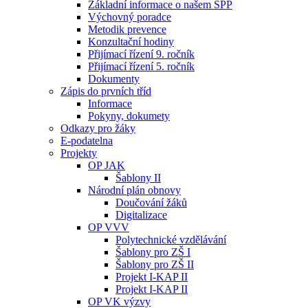
Základní informace o našem ŠPP
Výchovný poradce
Metodik prevence
Konzultační hodiny
Přijímací řízení 9. ročník
Přijímací řízení 5. ročník
Dokumenty
Zápis do prvních tříd
Informace
Pokyny, dokumety
Odkazy pro žáky
E-podatelna
Projekty
OP JAK
Šablony II
Národní plán obnovy
Doučování žáků
Digitalizace
OP VVV
Polytechnické vzdělávání
Šablony pro ZŠ I
Šablony pro ZŠ II
Projekt I-KAP II
Projekt I-KAP II
OP VK výzvy