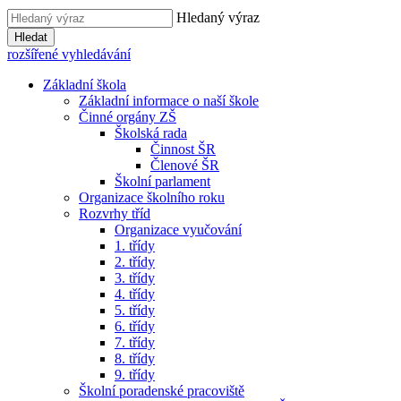
Hledaný výraz
Hledat
rozšířené vyhledávání
Základní škola
Základní informace o naší škole
Činné orgány ZŠ
Školská rada
Činnost ŠR
Členové ŠR
Školní parlament
Organizace školního roku
Rozvrhy tříd
Organizace vyučování
1. třídy
2. třídy
3. třídy
4. třídy
5. třídy
6. třídy
7. třídy
8. třídy
9. třídy
Školní poradenské pracoviště