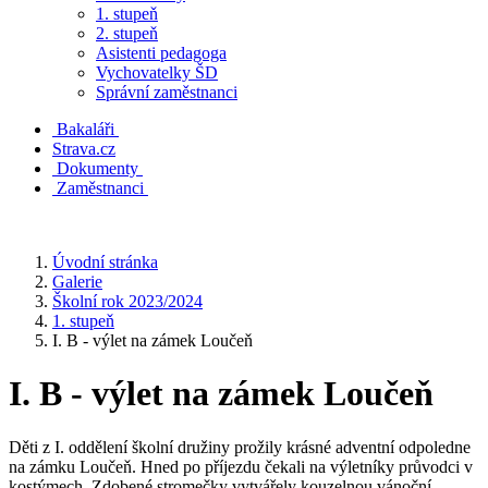
1. stupeň
2. stupeň
Asistenti pedagoga
Vychovatelky ŠD
Správní zaměstnanci
Bakaláři
Strava.cz
Dokumenty
Zaměstnanci
Úvodní stránka
Galerie
Školní rok 2023/2024
1. stupeň
I. B - výlet na zámek Loučeň
I. B - výlet na zámek Loučeň
Děti z I. oddělení školní družiny prožily krásné adventní odpoledne
na zámku Loučeň. Hned po příjezdu čekali na výletníky průvodci v
kostýmech. Zdobené stromečky vytvářely kouzelnou vánoční