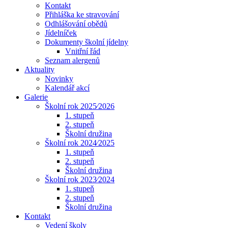
Kontakt
Přihláška ke stravování
Odhlášování obědů
Jídelníček
Dokumenty školní jídelny
Vnitřní řád
Seznam alergenů
Aktuality
Novinky
Kalendář akcí
Galerie
Školní rok 2025⁄2026
1. stupeň
2. stupeň
Školní družina
Školní rok 2024⁄2025
1. stupeň
2. stupeň
Školní družina
Školní rok 2023⁄2024
1. stupeň
2. stupeň
Školní družina
Kontakt
Vedení školy