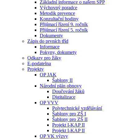
Základní informace o našem ŠPP
Výchovný poradce
Metodik prevence
Konzultační hodiny
Přijímací řízení 9. ročník
Přijímací řízení 5. ročník
Dokumenty
Zápis do prvních tříd
Informace
Pokyny, dokumety
Odkazy pro žáky
E-podatelna
Projekty
OP JAK
Šablony II
Národní plán obnovy
Doučování žáků
Digitalizace
OP VVV
Polytechnické vzdělávání
Šablony pro ZŠ I
Šablony pro ZŠ II
Projekt I-KAP II
Projekt I-KAP II
OP VK výzvy