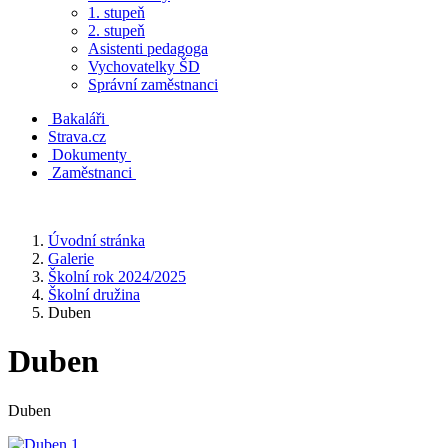
1. stupeň
2. stupeň
Asistenti pedagoga
Vychovatelky ŠD
Správní zaměstnanci
Bakaláři
Strava.cz
Dokumenty
Zaměstnanci
Úvodní stránka
Galerie
Školní rok 2024/2025
Školní družina
Duben
Duben
Duben