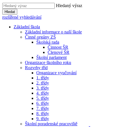
Hledaný výraz
Hledat
rozšířené vyhledávání
Základní škola
Základní informace o naší škole
Činné orgány ZŠ
Školská rada
Činnost ŠR
Členové ŠR
Školní parlament
Organizace školního roku
Rozvrhy tříd
Organizace vyučování
1. třídy
2. třídy
3. třídy
4. třídy
5. třídy
6. třídy
7. třídy
8. třídy
9. třídy
Školní poradenské pracoviště