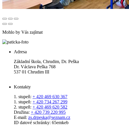
Mohlo by Vás zajímat
Adresa
Základní škola, Chrudim, Dr. Peška
Dr. Václava Peška 768
537 01 Chrudim III
Kontakty
1. stupeň:
+ 420 469 630 367
1. stupeň:
+ 420 734 267 299
2. stupeň:
+ 420 469 620 582
Družina:
+ 420 739 220 995
E-mail:
zs.drpeska@seznam.cz
ID datové schránky: 65emkeb