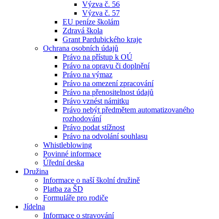
Výzva č. 56
Výzva č. 57
EU peníze školám
Zdravá škola
Grant Pardubického kraje
Ochrana osobních údajů
Právo na přístup k OÚ
Právo na opravu či doplnění
Právo na výmaz
Právo na omezení zpracování
Právo na přenositelnost údajů
Právo vznést námitku
Právo nebýt předmětem automatizovaného
rozhodování
Právo podat stížnost
Právo na odvolání souhlasu
Whistleblowing
Povinné informace
Úřední deska
Družina
Informace o naší školní družině
Platba za ŠD
Formuláře pro rodiče
Jídelna
Informace o stravování