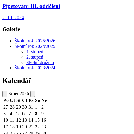
Pipetování III. oddělení
2. 10. 2024
Galerie
Školní rok 2025⁄2026
Školní rok 2024⁄2025
1. stupeň
2. stupeň
Školní družina
Školní rok 2023⁄2024
Kalendář
Srpen
2026
Po
Út
St
Čt
Pá
So
Ne
27
28
29
30
31
1
2
3
4
5
6
7
8
9
10
11
12
13
14
15
16
17
18
19
20
21
22
23
24
25
26
27
28
29
30