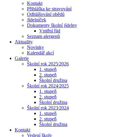
Kontakt
Přihláška ke stravování
Odhlášování obědů
Jídelníček
Dokumenty školní jídelny
Vnitřní řád
Seznam alergenů
Aktuality
Novinky
Kalendář akcí
Galerie
Školní rok 2025⁄2026
1. stupeň
2. stupeň
Školní družina
Školní rok 2024⁄2025
1. stupeň
2. stupeň
Školní družina
Školní rok 2023⁄2024
1. stupeň
2. stupeň
Školní družina
Kontakt
Vedení školy