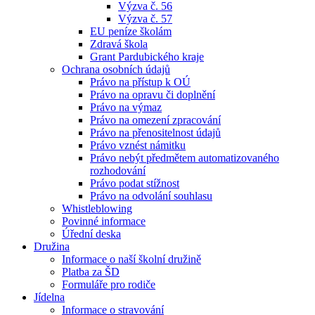
Výzva č. 56
Výzva č. 57
EU peníze školám
Zdravá škola
Grant Pardubického kraje
Ochrana osobních údajů
Právo na přístup k OÚ
Právo na opravu či doplnění
Právo na výmaz
Právo na omezení zpracování
Právo na přenositelnost údajů
Právo vznést námitku
Právo nebýt předmětem automatizovaného
rozhodování
Právo podat stížnost
Právo na odvolání souhlasu
Whistleblowing
Povinné informace
Úřední deska
Družina
Informace o naší školní družině
Platba za ŠD
Formuláře pro rodiče
Jídelna
Informace o stravování