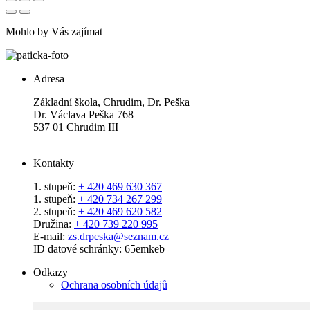
Mohlo by Vás zajímat
Adresa
Základní škola, Chrudim, Dr. Peška
Dr. Václava Peška 768
537 01 Chrudim III
Kontakty
1. stupeň:
+ 420 469 630 367
1. stupeň:
+ 420 734 267 299
2. stupeň:
+ 420 469 620 582
Družina:
+ 420 739 220 995
E-mail:
zs.drpeska@seznam.cz
ID datové schránky: 65emkeb
Odkazy
Ochrana osobních údajů