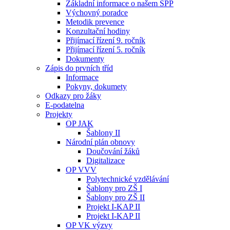
Základní informace o našem ŠPP
Výchovný poradce
Metodik prevence
Konzultační hodiny
Přijímací řízení 9. ročník
Přijímací řízení 5. ročník
Dokumenty
Zápis do prvních tříd
Informace
Pokyny, dokumety
Odkazy pro žáky
E-podatelna
Projekty
OP JAK
Šablony II
Národní plán obnovy
Doučování žáků
Digitalizace
OP VVV
Polytechnické vzdělávání
Šablony pro ZŠ I
Šablony pro ZŠ II
Projekt I-KAP II
Projekt I-KAP II
OP VK výzvy