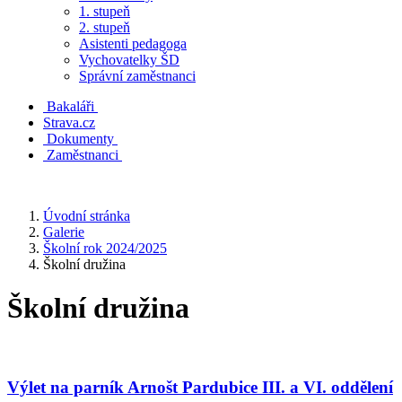
1. stupeň
2. stupeň
Asistenti pedagoga
Vychovatelky ŠD
Správní zaměstnanci
Bakaláři
Strava.cz
Dokumenty
Zaměstnanci
Úvodní stránka
Galerie
Školní rok 2024/2025
Školní družina
Školní družina
Výlet na parník Arnošt Pardubice III. a VI. oddělení