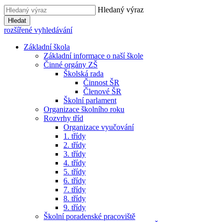
Hledaný výraz
Hledat
rozšířené vyhledávání
Základní škola
Základní informace o naší škole
Činné orgány ZŠ
Školská rada
Činnost ŠR
Členové ŠR
Školní parlament
Organizace školního roku
Rozvrhy tříd
Organizace vyučování
1. třídy
2. třídy
3. třídy
4. třídy
5. třídy
6. třídy
7. třídy
8. třídy
9. třídy
Školní poradenské pracoviště